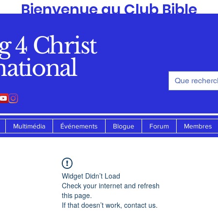
Bienvenue au Club Bible
de
g 4 Christ
Standing 4 Christ Ministry
national
Multimédia
Événements
Blogue
Forum
Membres
Widget Didn’t Load
Check your internet and refresh
this page.
If that doesn’t work, contact us.