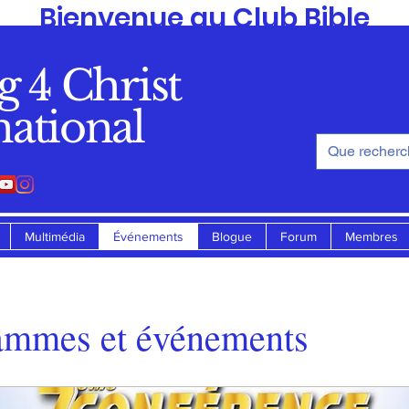
Bienvenue au Club Bible
de
g 4 Christ
Standing 4 Christ Ministry
national
Multimédia
Événements
Blogue
Forum
Membres
ammes et événements