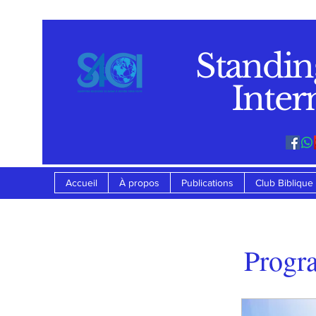
Standin
Inter
Accueil
À propos
Publications
Club Biblique
Progr