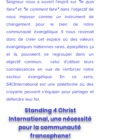
Seigneur nous a ouvert l'esprit sur
"
le quoi
faire
"
et
"
le comment faire
"
dans l'objectif de
nous imposer comme un instrument de
changement pour le bien de notre
communauté évangélique. Il nous revenait
donc de créer cet espace où des valeurs
évangéliques haitiennes rares, éparpillées ça
et là, pouvaient se regrouper dans un
objectif commun; celui d'utiliser leurs
connaissances en vue de renforcer notre
secteur évangélique. En ce sens,
S4CInternational est une plateforme où des
croyants peuvent s'équiper pour partager et
défendre leur foi.
Standing 4 Christ
International, une nécessité
pour la communauté ​
francophone!