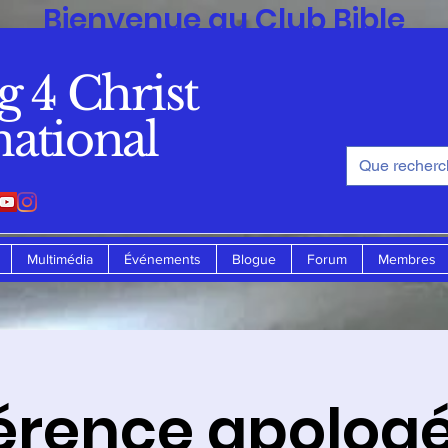
Bienvenue au Club Bible
de
g 4 Christ
Standing 4 Christ Ministry
national
Multimédia
Événements
Blogue
Forum
Membres
érence apologé