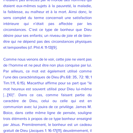
étaient eux-mêmes sujets à la pauvreté, la maladie,
la faiblesse, au malheur et à la mort. Ainsi donc, le
sens complet du terme concernait une satisfaction
intérieure qui n’était pas affectée par les
circonstances. C’est ce type de bonheur que Dieu
désire pour ses enfants; un niveau de joie et de bien-
être qui ne dépend pas des circonstances physiques
et temporelles (cf. Phil.4: 11-13)
[9]
.
Comme nous venons de le voir, cette joie ne vient pas
de l’homme et ne peut être non plus conquise par lui.
Par ailleurs, ce mot est également utilisé comme
l’une des caractéristiques de Dieu (Ps.68: 35, 72: 18; 1
Tim.1:11, 6:15). Macarthur affirme pour sa part que “le
mot heureux est souvent utilisé pour Dieu lui-même
[…]
[10]
”. Dans ce cas, comme faisant partie du
caractère de Dieu, celui ou celle qui est en
communion avec lui jouira de ce privilège. James M.
Boice, dans cette même ligne de pensée, souligne
trois éléments à propos de ce type bonheur enseigné
par Jésus. Premièrement, le bonheur est un cadeau
gratuit de Dieu (Jacques 1: 16-17)
[11]
; deuxièmement, il