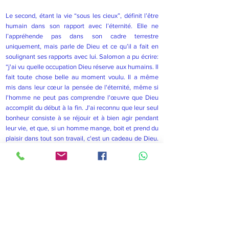
Le second, étant la vie “sous les cieux”, définit l’être
humain dans son rapport avec l’éternité. Elle ne
l’appréhende pas dans son cadre terrestre
uniquement, mais parle de Dieu et ce qu’il a fait en
soulignant ses rapports avec lui. Salomon a pu écrire:
“j'ai vu quelle occupation Dieu réserve aux humains. Il
fait toute chose belle au moment voulu. Il a même
mis dans leur cœur la pensée de l'éternité, même si
l'homme ne peut pas comprendre l'œuvre que Dieu
accomplit du début à la fin. J'ai reconnu que leur seul
bonheur consiste à se réjouir et à bien agir pendant
leur vie, et que, si un homme mange, boit et prend du
plaisir dans tout son travail, c'est un cadeau de Dieu.
J'ai reconnu que tout ce que Dieu fait durera toujours,
sans qu’on puisse ajouter ou enlever quoi que ce soit,
et que Dieu agit de cette manière afin qu'on éprouve
de la crainte devant lui” (Ec.3 :10-14, second 21). À
noter que le bonheur dont il parle est l’œuvre de Dieu.
Quand le sage décrit ce qui se passe sous les cieux, il
voit l’humain dans une dimension autre que celle de