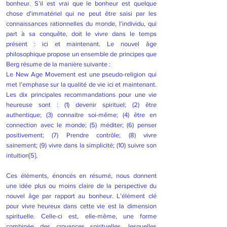
bonheur. S’il est vrai que le bonheur est quelque
chose d'immatériel qui ne peut être saisi par les
connaissances rationnelles du monde, l’individu, qui
part à sa conquête, doit le vivre dans le temps
présent : ici et maintenant. Le nouvel âge
philosophique propose un ensemble de principes que
Berg résume de la manière suivante :
Le New Age Movement est une pseudo-religion qui
met l’emphase sur la qualité de vie ici et maintenant.
Les dix principales recommandations pour une vie
heureuse sont : (1) devenir spirituel; (2) être
authentique; (3) connaitre soi-même; (4) être en
connection avec le monde; (5) méditer; (6) penser
positivement; (7) Prendre contrôle; (8) vivre
sainement; (9) vivre dans la simplicité; (10) suivre son
intuition
[5]
.
Ces éléments, énoncés en résumé, nous donnent
une idée plus ou moins claire de la perspective du
nouvel âge par rapport au bonheur. L’élément clé
pour vivre heureux dans cette vie est la dimension
spirituelle. Celle-ci est, elle-même, une forme
combinée des croyances spirituelles, lesquelles