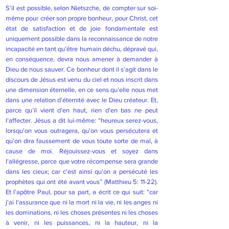
S’il est possible, selon Nietszche, de compter sur soi-
même pour créer son propre bonheur, pour Christ, cet
état de satisfaction et de joie fondamentale est
uniquement possible dans la reconnaissance de notre
incapacité en tant qu’être humain déchu, dépravé qui,
en conséquence, devra nous amener à demander à
Dieu de nous sauver. Ce bonheur dont il s’agit dans le
discours de Jésus est venu du ciel et nous inscrit dans
une dimension éternelle, en ce sens qu’elle nous met
dans une relation d’éternité avec le Dieu créateur. Et,
parce qu’il vient d’en haut, rien d’en bas ne peut
l’affecter. Jésus a dit lui-même: “heureux serez-vous,
lorsqu'on vous outragera, qu'on vous persécutera et
qu'on dira faussement de vous toute sorte de mal, à
cause de moi. Réjouissez-vous et soyez dans
l'allégresse, parce que votre récompense sera grande
dans les cieux; car c'est ainsi qu'on a persécuté les
prophètes qui ont été avant vous” (Matthieu 5: 11-22).
Et l’apôtre Paul, pour sa part, a écrit ce qui suit: “car
j'ai l'assurance que ni la mort ni la vie, ni les anges ni
les dominations, ni les choses présentes ni les choses
à venir, ni les puissances, ni la hauteur, ni la