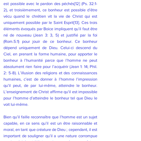
est possible avec le pardon des péchés
[12]
(Ps. 32:1-
2), et troisièmement, ce bonheur est possible d’être
vécu quand le chrétien vit la vie de Christ qui est
uniquement possible par le Saint Esprit
[13]
. Ces trois
éléments évoqués par Boice impliquent qu’il faut être
né de nouveau (Jean 3: 3, 5) et justifié par la foi
(Rom.5:1) pour jouir de ce bonheur. Ce bonheur
dépend uniquement de Dieu. Celui-ci descend du
Ciel, en prenant la forme humaine, pour apporter le
bonheur à l’humanité parce que l’homme ne peut
absolument rien faire pour l’acquérir (Jean 1: 14; Phil.
2: 5-8). L’illusion des religions et des connaissances
humaines, c’est de donner à l’homme l’impression
qu’il peut, de par lui-même, atteindre le bonheur.
L'enseignement de Christ affirme qu'il est impossible
pour l’homme d’atteindre le bonheur tel que Dieu le
voit lui-même.
Bien qu’il faille reconnaître que l’homme est un sujet
capable, en ce sens qu’il est un être raisonnable et
moral, en tant que créature de Dieu ; cependant, il est
important de souligner qu’il a une nature corrompue