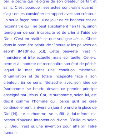
par le péché qui l’éloigne de son créateur parfait et
saint. C’est pourquoi, ses actes sont vains quand il
s'agit de les considérer en rapport avec son créateur.
La seule façon pour lui de jouir de ce bonheur est de
reconnaître qu’il ne peut absolument rien faire, sinon
témoigner de son incapacité et de crier à l’aide de
Dieu. C’est en réalité ce que souligne Jésus- Christ
dans la première béatitude : “heureux les pauvres en
esprit” (Matthieu 5:3). Cette pauvreté n’est ni
financière ni intellectuelle mais spirituelle. Celle-ci
permet à l’homme de reconnaître son état de péché,
lequel le met dans une condition misérable,
d’humiliation et de totale incapacité face à son
créateur. En ce sens, Nietzcche, avec son idée de
“surhomme, se heurte devant ce premier principe
enseigné par Jésus. Car, le surhomme, selon lui, est
décrit comme l’homme qui, parce qu’il se crée
continuellement, arrivera un jour à prendre la place de
Dieu
[14]
. Le surhomme se suffit à lui-même n’a
besoin d’aucune intervention divine. D’ailleurs selon
lui, Dieu n’est qu’une invention pour affaiblir l’être
humain.