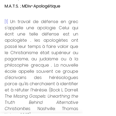
M.A.T.S. ; MDiv-Apologétique
[1]
Un travail de défense en grec 
s'appelle une apologie. Celui qui 
écrit une telle défense est un 
apologète ... les apologètes ont 
passé leur temps à faire valoir que 
le Christianisme était supérieur au 
paganisme, au judaïsme ou à la 
philosophie grecque ... La nouvelle 
école appelle souvent ce groupe 
d'écrivains des hérésiologues 
parce qu'ils cherchaient à identifier 
et à réfuter l'hérésie. (Bock L. Darrell. 
The Missing Gospels: Unearthing the 
Truth Behind Alternative 
Christianities
. Nashville: Thomas 
Nelson, 2007).